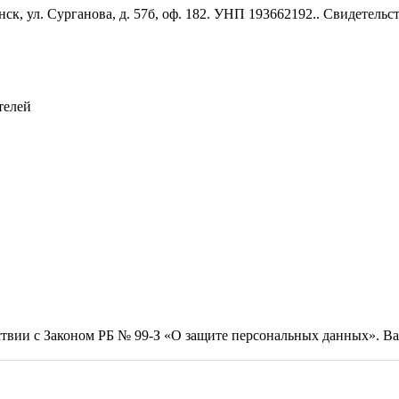
к, ул. Сурганова, д. 57б, оф. 182. УНП 193662192.. Свидетель
телей
тствии с Законом РБ № 99-З «О защите персональных данных». 