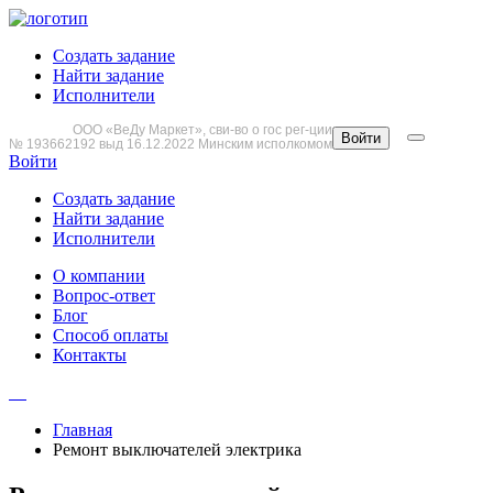
Создать задание
Найти задание
Исполнители
ООО «ВеДу Маркет», сви-во о гос рег-ции
Войти
№ 193662192 выд 16.12.2022 Минским исполкомом
Войти
Создать задание
Найти задание
Исполнители
О компании
Вопрос-ответ
Блог
Способ оплаты
Контакты
Главная
Ремонт выключателей электрика