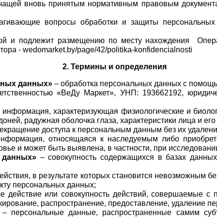
ечащей вновь принятым нормативным правовым документа
рагивающие вопросы обработки и защиты персональных 
ной и подлежит размещению по месту нахождения  Опер
а - wedomarket.by/page/42/politika-konfidencialnosti
2. Термины и определения
ьных данных»
 – обработка персональных данных с помощь
тственностью «ВеДу Маркет», УНП: 193662192, юридическ
– информация, характеризующая физиологические и биологи
доней, радужная оболочка глаза, характеристики лица и его
рекращение доступа к персональным данным без их удалени
информация, относящаяся к наследуемым либо приобрете
вье и может быть выявлена, в частности, при исследовании
 данных»
 – совокупность содержащихся в базах данных
действия, в результате которых становится невозможным б
кту персональных данных;
е действие или совокупность действий, совершаемые с п
окирование, распространение, предоставление, удаление п
 – персональные данные, распространенные самим субъ