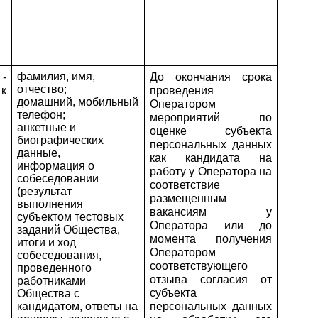
фамилия, имя,
 
До окончания срока 
отчество;
к 
проведения 
домашний, мобильный
Оператором 
телефон;
мероприятий по 
анкетные и
оценке субъекта 
биографических
персональных данных 
данные,
как кандидата на 
информация о
работу у Оператора на 
собеседовании
соответствие 
(результат
размещенным 
выполнения
вакансиям у 
субъектом тестовых
Оператора или до 
заданий Общества,
момента получения 
итоги и ход
Оператором 
собеседования,
соответствующего 
проведенного
отзыва согласия от 
работниками
субъекта 
Общества с
кандидатом, ответы на
персональных данных 