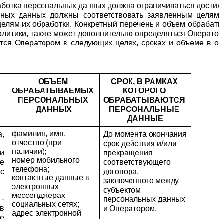
ботка персональных данных должна ограничиваться достиж
ных данных должны соответствовать заявленным целям
лям их обработки. Конкретный перечень и объем обрабаты
литики, также может дополнительно определяться Оператор
тся Оператором в следующих целях, сроках и объеме в о
ОБЪЕМ 
СРОК, В РАМКАХ 
ОБРАБАТЫВАЕМЫХ 
КОТОРОГО 
ПЕРСОНАЛЬНЫХ 
ОБРАБАТЫВАЮТСЯ 
ДАННЫХ
ПЕРСОНАЛЬНЫЕ 
ДАННЫЕ
фамилия, имя,
 
До момента окончания 
отчество (при
срок действия и/или 
наличии);
 
прекращения 
номер мобильного
 
соответствующего 
телефона;
 
договора, 
контактные данные в
 
заключенного между 
электронных
субъектом 
мессенджерах,
 
персональных данных 
социальных сетях;
в 
и Оператором.
адрес электронной
 