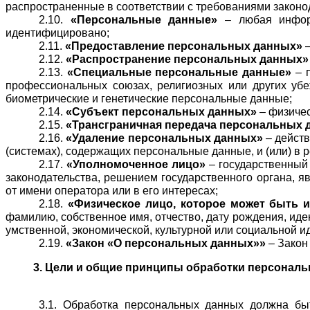
распространенные в соответствии с требованиями законо
2.10.
 «Персональные данные»
 – любая инфор
идентифицировано;
2.11.
 «Предоставление персональных данных»
 
2.12.
 «Распространение персональных данных»
2.13.
 «Специальные персональные данные»
 – 
профессиональных союзах, религиозных или других убеж
биометрические и генетические персональные данные;
2.14.
 «Субъект персональных данных»
 – физиче
2.15.
 «Трансграничная передача персональных 
2.16.
 «Удаление персональных данных»
 – дейст
(системах), содержащих персональные данные, и (или) в
2.17.
 «Уполномоченное лицо»
 – государственный
законодательства, решением государственного органа, 
от имени оператора или в его интересах;
2.18.
 «Физическое лицо, которое может быть 
фамилию, собственное имя, отчество, дату рождения, иде
умственной, экономической, культурной или социальной и
2.19.
 «Закон «О персональных данных»»
 – Зако
3. Цели и общие принципы обработки персонал
3.1. Обработка персональных данных должна быт