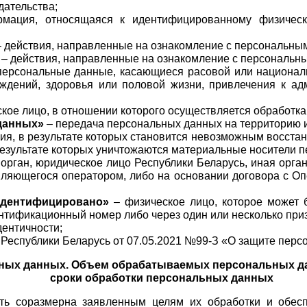
дательства;
мация, относящаяся к идентифицированному физическо
– действия, направленные на ознакомление с персональны
 – действия, направленные на ознакомление с персональн
персональные данные, касающиеся расовой или национальн
дений, здоровья или половой жизни, привлечения к адм
ское лицо, в отношении которого осуществляется обработк
данных»
 – передача персональных данных на территорию и
вия, в результате которых становится невозможным восст
 результате которых уничтожаются материальные носители 
 орган, юридическое лицо Республики Беларусь, иная орган
являющегося оператором, либо на основании договора с О
идентифицировано»
 – физическое лицо, которое может 
нтификационный номер либо через один или несколько призн
дентичности;
н Республики Беларусь от 07.05.2021 №99-З «О защите пер
ьных данных. Объем обрабатываемых персональных да
сроки обработки персональных данных
ь соразмерна заявленным целям их обработки и обеспе