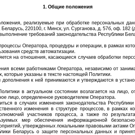
1. Общие положения
оложения, реализуемые при обработке персональных дан
ларусь, 220100, г. Минск, ул. Сурганова, д. 57б, оф. 182 (
 выполнение требований законодательства Республики Бела
процессы Оператора, процедуры и операции, в рамках кото
льзования средств автоматизации.
яется на отношения, касающиеся случаев обработки персо
ения всеми работниками Оператора, независимо от занима
, которые указаны в тексте настоящей Политики.
и дополнения к ней принимаются и утверждаются в устано
олитики в актуальном состоянии возлагается на лицо, от
ное лицо, определенное руководителем Оператора.
иться в случаях изменения законодательства Республики
твенного изменения в структуре процессов, в рамках к
лномочий участников процесса, а также по результат
льзуемых мер обеспечения информационной безопаснос
оприятий, утвержденных локальными правовыми актами О
ублики Беларусь о защите персональных данных и принят