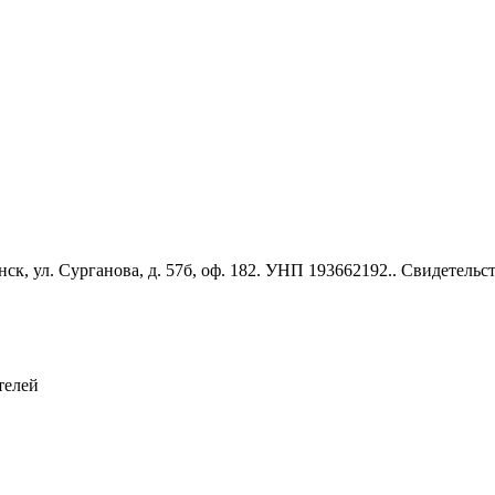
к, ул. Сурганова, д. 57б, оф. 182. УНП 193662192.. Свидетель
телей