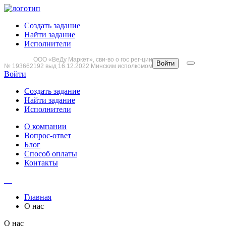
Создать задание
Найти задание
Исполнители
ООО «ВеДу Маркет», сви-во о гос рег-ции
Войти
№ 193662192 выд 16.12.2022 Минским исполкомом
Войти
Создать задание
Найти задание
Исполнители
О компании
Вопрос-ответ
Блог
Способ оплаты
Контакты
Главная
О нас
О нас