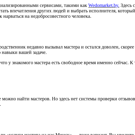
циализированными сервисами, такими как
Wedomarket.by.
Здесь 
итать впечатления других людей и выбрать исполнителя, котор
к нарваться на недобросовестного человека.
 родственник недавно вызывал мастера и остался доволен, скорее
о навыки вашей задаче.
то у знакомого мастера есть свободное время именно сейчас. К 
 можно найти мастеров. Но здесь нет системы проверки отзывов,
.
или «услуги мастера на час Минск» — тоже вариант. Вы увидите к