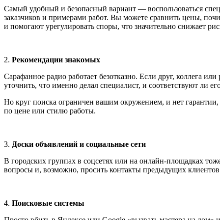
Самый удобный и безопасный вариант — воспользоваться спе
заказчиков и примерами работ. Вы можете сравнить цены, поч
и помогают урегулировать споры, что значительно снижает рис
2.
Рекомендации знакомых
Сарафанное радио работает безотказно. Если друг, коллега или
уточнить, что именно делал специалист, и соответствуют ли ег
Но круг поиска ограничен вашим окружением, и нет гарантии, ч
по цене или стилю работы.
3.
Доски объявлений и социальные сети
В городских группах в соцсетях или на онлайн-площадках тоже
вопросы и, возможно, просить контакты предыдущих клиентов
4.
Поисковые системы
Просто вбить в Яндексе или Google «вызвать мастера на дом» 