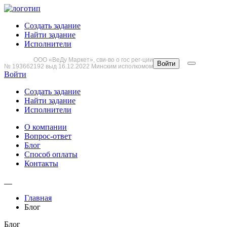
Создать задание
Найти задание
Исполнители
ООО «ВеДу Маркет», сви-во о гос рег-ции
Войти
№ 193662192 выд 16.12.2022 Минским исполкомом
Войти
Создать задание
Найти задание
Исполнители
О компании
Вопрос-ответ
Блог
Способ оплаты
Контакты
Главная
Блог
Блог