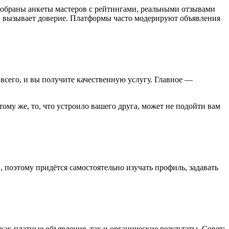
собраны анкеты мастеров с рейтингами, реальными отзывами
ый вызывает доверие. Платформы часто модерируют объявления
 всего, и вы получите качественную услугу. Главное —
тому же, то, что устроило вашего друга, может не подойти вам
 поэтому придётся самостоятельно изучать профиль, задавать
ак платные объявления, так и органические результаты. Совет: