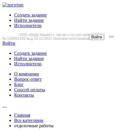
Создать задание
Найти задание
Исполнители
ООО «ВеДу Маркет», сви-во о гос рег-ции
Войти
№ 193662192 выд 16.12.2022 Минским исполкомом
Войти
Создать задание
Найти задание
Исполнители
О компании
Вопрос-ответ
Блог
Способ оплаты
Контакты
Главная
Все категории
отделочные работы