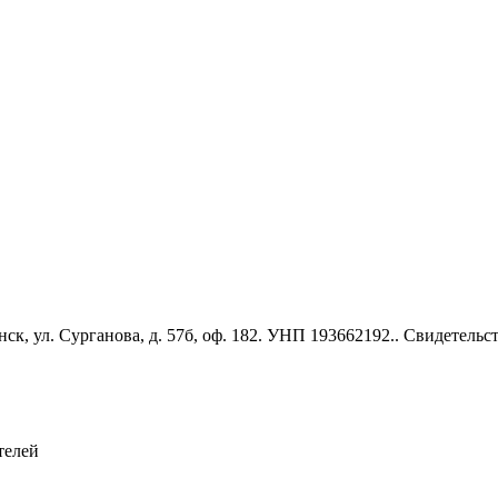
к, ул. Сурганова, д. 57б, оф. 182. УНП 193662192.. Свидетель
телей