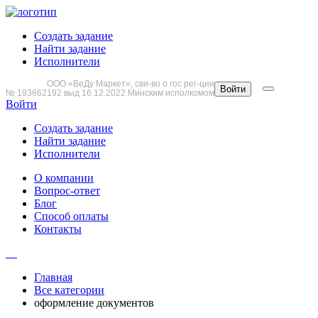
Создать задание
Найти задание
Исполнители
ООО «ВеДу Маркет», сви-во о гос рег-ции
Войти
№ 193662192 выд 16.12.2022 Минским исполкомом
Войти
Создать задание
Найти задание
Исполнители
О компании
Вопрос-ответ
Блог
Способ оплаты
Контакты
Главная
Все категории
оформление документов