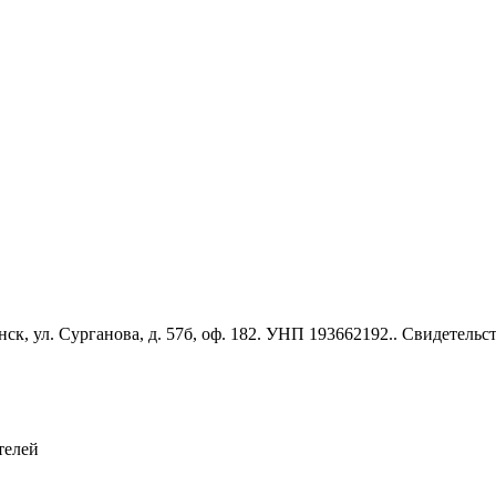
к, ул. Сурганова, д. 57б, оф. 182. УНП 193662192.. Свидетель
телей