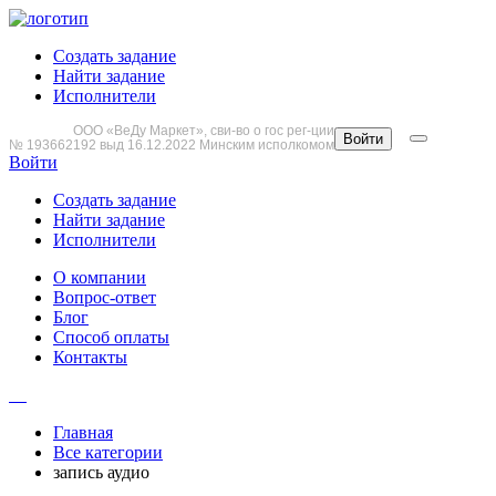
Создать задание
Найти задание
Исполнители
ООО «ВеДу Маркет», сви-во о гос рег-ции
Войти
№ 193662192 выд 16.12.2022 Минским исполкомом
Войти
Создать задание
Найти задание
Исполнители
О компании
Вопрос-ответ
Блог
Способ оплаты
Контакты
Главная
Все категории
запись аудио