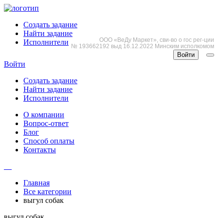
Создать задание
Найти задание
ООО «ВеДу Маркет», сви-во о гос рег-ции
Исполнители
№ 193662192 выд 16.12.2022 Минским исполкомом
Войти
Войти
Создать задание
Найти задание
Исполнители
О компании
Вопрос-ответ
Блог
Способ оплаты
Контакты
Главная
Все категории
выгул собак
выгул собак