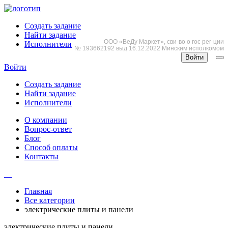
Создать задание
Найти задание
ООО «ВеДу Маркет», сви-во о гос рег-ции
Исполнители
№ 193662192 выд 16.12.2022 Минским исполкомом
Войти
Войти
Создать задание
Найти задание
Исполнители
О компании
Вопрос-ответ
Блог
Способ оплаты
Контакты
Главная
Все категории
электрические плиты и панели
электрические плиты и панели