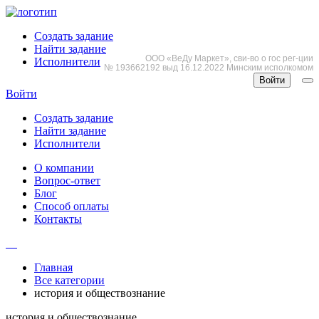
Создать задание
Найти задание
ООО «ВеДу Маркет», сви-во о гос рег-ции
Исполнители
№ 193662192 выд 16.12.2022 Минским исполкомом
Войти
Войти
Создать задание
Найти задание
Исполнители
О компании
Вопрос-ответ
Блог
Способ оплаты
Контакты
Главная
Все категории
история и обществознание
история и обществознание