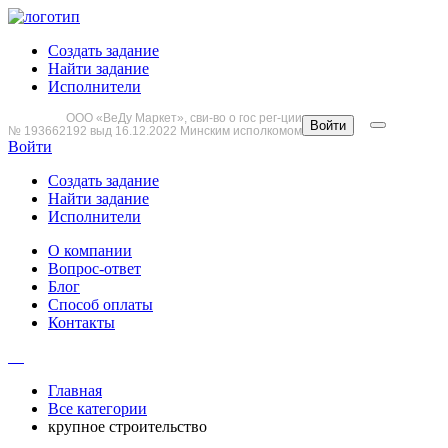
Создать задание
Найти задание
Исполнители
ООО «ВеДу Маркет», сви-во о гос рег-ции
Войти
№ 193662192 выд 16.12.2022 Минским исполкомом
Войти
Создать задание
Найти задание
Исполнители
О компании
Вопрос-ответ
Блог
Способ оплаты
Контакты
Главная
Все категории
крупное строительство