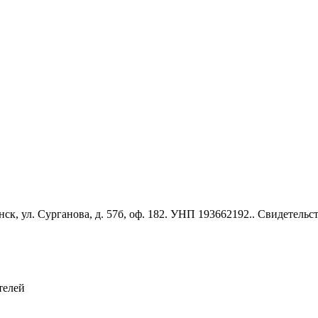
к, ул. Сурганова, д. 57б, оф. 182. УНП 193662192.. Свидетель
телей