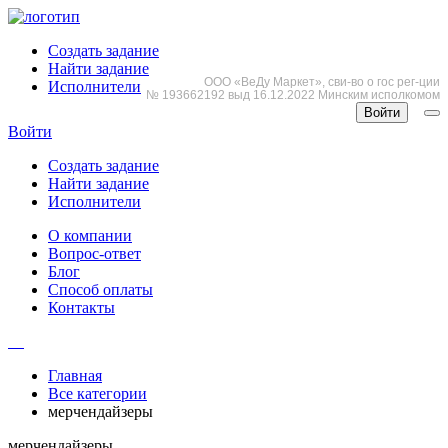
Создать задание
Найти задание
ООО «ВеДу Маркет», сви-во о гос рег-ции
Исполнители
№ 193662192 выд 16.12.2022 Минским исполкомом
Войти
Войти
Создать задание
Найти задание
Исполнители
О компании
Вопрос-ответ
Блог
Способ оплаты
Контакты
Главная
Все категории
мерчендайзеры
мерчендайзеры