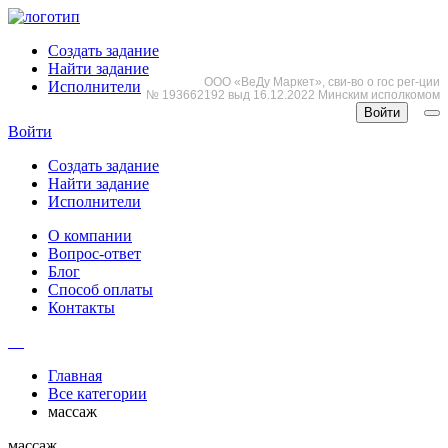
Создать задание
Найти задание
ООО «ВеДу Маркет», сви-во о гос рег-ции
Исполнители
№ 193662192 выд 16.12.2022 Минским исполкомом
Войти
Войти
Создать задание
Найти задание
Исполнители
О компании
Вопрос-ответ
Блог
Способ оплаты
Контакты
Главная
Все категории
массаж
массаж