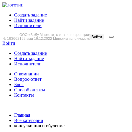
Создать задание
Найти задание
Исполнители
ООО «ВеДу Маркет», сви-во о гос рег-ции
Войти
№ 193662192 выд 16.12.2022 Минским исполкомом
Войти
Создать задание
Найти задание
Исполнители
О компании
Вопрос-ответ
Блог
Способ оплаты
Контакты
Главная
Все категории
консультация и обучение