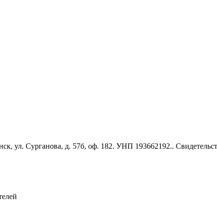
к, ул. Сурганова, д. 57б, оф. 182. УНП 193662192.. Свидетель
телей