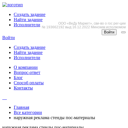
Создать задание
Найти задание
ООО «ВеДу Маркет», сви-во о гос рег-ции
Исполнители
№ 193662192 выд 16.12.2022 Минским исполкомом
Войти
Войти
Создать задание
Найти задание
Исполнители
О компании
Вопрос-ответ
Блог
Способ оплаты
Контакты
Главная
Все категории
наружная реклама стенды пос-материалы
наружная реклама стенды пос-материалы