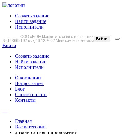
Создать задание
Найти задание
Исполнители
ООО «ВеДу Маркет», сви-во о гос рег-ции
Войти
№ 193662192 выд 16.12.2022 Минским исполкомом
Войти
Создать задание
Найти задание
Исполнители
О компании
Вопрос-ответ
Блог
Способ оплаты
Контакты
Главная
Все категории
дизайн сайтов и приложений