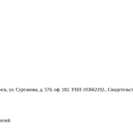
к, ул. Сурганова, д. 57б, оф. 182. УНП 193662192.. Свидетель
телей