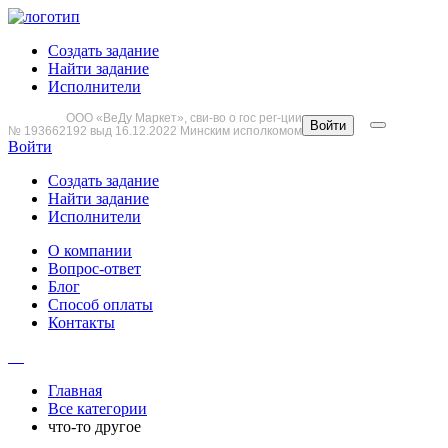
Создать задание
Найти задание
Исполнители
ООО «ВеДу Маркет», сви-во о гос рег-ции
Войти
№ 193662192 выд 16.12.2022 Минским исполкомом
Войти
Создать задание
Найти задание
Исполнители
О компании
Вопрос-ответ
Блог
Способ оплаты
Контакты
Главная
Все категории
что-то другое