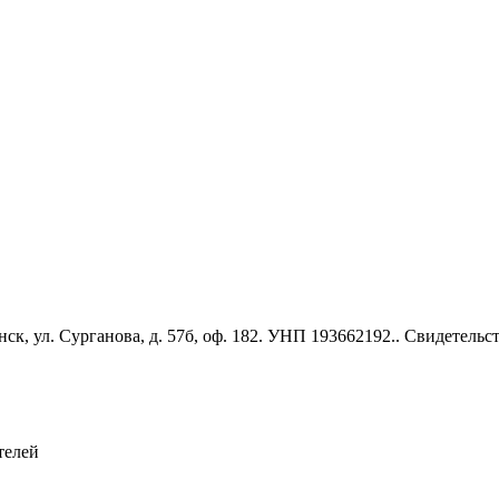
к, ул. Сурганова, д. 57б, оф. 182. УНП 193662192.. Свидетель
телей