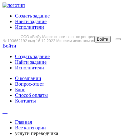
Создать задание
Найти задание
Исполнители
ООО «ВеДу Маркет», сви-во о гос рег-ции
Войти
№ 193662192 выд 16.12.2022 Минским исполкомом
Войти
Создать задание
Найти задание
Исполнители
О компании
Вопрос-ответ
Блог
Способ оплаты
Контакты
Главная
Все категории
услуги переводчика