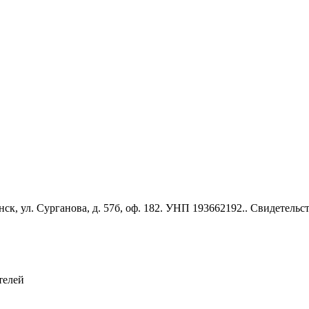
к, ул. Сурганова, д. 57б, оф. 182. УНП 193662192.. Свидетель
телей