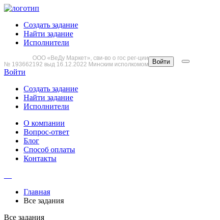
Создать задание
Найти задание
Исполнители
ООО «ВеДу Маркет», сви-во о гос рег-ции
Войти
№ 193662192 выд 16.12.2022 Минским исполкомом
Войти
Создать задание
Найти задание
Исполнители
О компании
Вопрос-ответ
Блог
Способ оплаты
Контакты
Главная
Все задания
Все задания